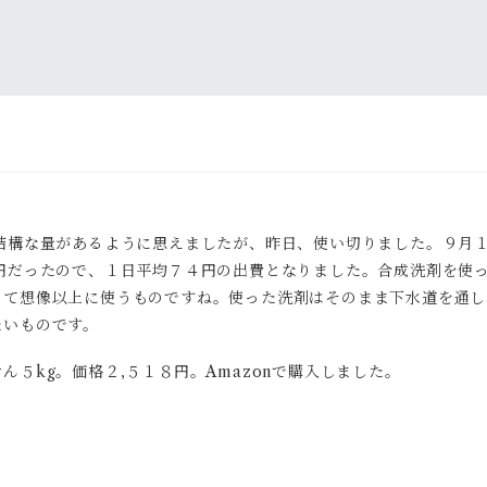
結構な量があるように思えましたが、昨日、使い切りました。９月１
円だったので、１日平均７４円の出費となりました。合成洗剤を使
って想像以上に使うものですね。使った洗剤はそのまま下水道を通し
たいものです。
５kg。価格２,５１８円。Amazonで購入しました。