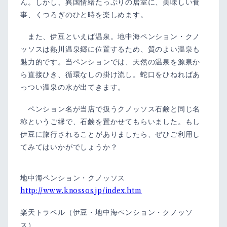
ん。しかし、異国情緒たっぷりの居室に、美味しい食
事、くつろぎのひと時を楽しめます。
また、伊豆といえば温泉。地中海ペンション・クノ
ッソスは熱川温泉郷に位置するため、質のよい温泉も
魅力的です。当ペンションでは、天然の温泉を源泉か
ら直接ひき、循環なしの掛け流し。蛇口をひねればあ
っつい温泉の水が出てきます。
ペンション名が当店で扱うクノッソス石鹸と同じ名
称というご縁で、石鹸を置かせてもらいました。もし
伊豆に旅行されることがありましたら、ぜひご利用し
てみてはいかがでしょうか？
地中海ペンション・クノッソス
http://www.knossos.jp/index.htm
楽天トラベル（伊豆・地中海ペンション・クノッソ
ス）