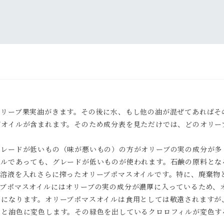
リーブ果実油がきます。その後に水、もし他の油が混ぜてあればそ
ブオイルが含まれます。そのため成分表を見ただけでは、どのオリー
レードが低いもの（味が悪いもの）の方がオリーブの実の成分が多
イルであっても、グレードが低いものが使われます。石鹸の原料とな
な溶液を入れさらに搾ったオリーブポマスオイルです。特に、廃棄物
ーブポマスオイルにはオリーブの実の成分が濃厚に入っているため、
色になります。オリーブポマスオイルは食用としては敬遠されますが
ると油色に変色します。その緑色を出しているクロロフィルが変色す