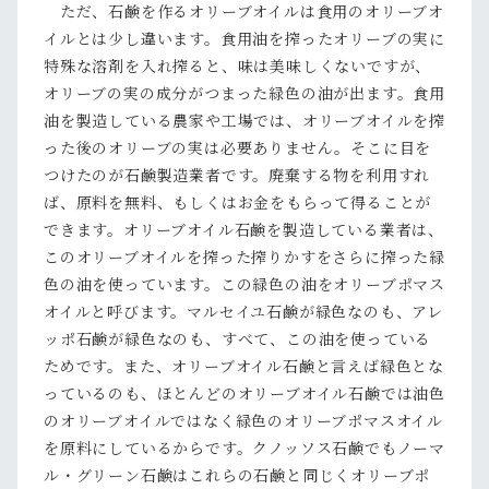
ただ、石鹸を作るオリーブオイルは食用のオリーブオ
イルとは少し違います。食用油を搾ったオリーブの実に
特殊な溶剤を入れ搾ると、味は美味しくないですが、
オリーブの実の成分がつまった緑色の油が出ます。食用
油を製造している農家や工場では、オリーブオイルを搾
った後のオリーブの実は必要ありません。そこに目を
つけたのが石鹸製造業者です。廃棄する物を利用すれ
ば、原料を無料、もしくはお金をもらって得ることが
できます。オリーブオイル石鹸を製造している業者は、
このオリーブオイルを搾った搾りかすをさらに搾った緑
色の油を使っています。この緑色の油をオリーブポマス
オイルと呼びます。マルセイユ石鹸が緑色なのも、アレ
ッポ石鹸が緑色なのも、すべて、この油を使っている
ためです。また、オリーブオイル石鹸と言えば緑色とな
っているのも、ほとんどのオリーブオイル石鹸では油色
のオリーブオイルではなく緑色のオリーブポマスオイル
を原料にしているからです。クノッソス石鹸でもノーマ
ル・グリーン石鹸はこれらの石鹸と同じくオリーブポ