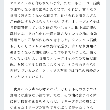
マスオイルから作られています。ただ、もう一つ、石鹸
の原料となる油の出所があります。それは、古くなり
食用に適さなくなった油です。食べられる油をわざわ
ざ石鹸にするのはもったいないです。オリーブオイルは
長時間保管していると味が劣化します。地中海沿岸の
農村では、その劣化し食用に適さなくなった油の有効
活用として石鹸が作られてきました。クノッソス石鹸
も、もともとクレタ島の農村を巡り、古くなり食用に
適さなくなった油を回収して作られていました。古く
なったとはいえ、食用のオリーブオイルなので色は油
色。石鹸にすると白色になります。その技術を今も引
き継いでいるため、クノッソス石鹸では白色の石鹸がメ
インとなっています。
食用という点から考えれば、どちらもそのままでは
食用には適さない油です。ただ、その油に含まれる体
に良い物質の割合を考えれば、オリーブの実の成分が
つまったオリーブの実をすりつぶして作ったような