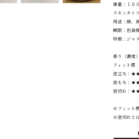
重量：１００
スキンタイ
用途：顔、
期限：包装
特徴：ジャ
香り（濃度
フィット感
泡立ち：★
泡もち：★
泡切れ：★
※フィット
※泡切れと