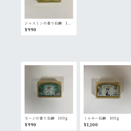
ジャスミンの香り石鹸 100
g
¥990
セージの香り石鹸 100g
ミルキー石鹸 100g
¥990
¥1,100