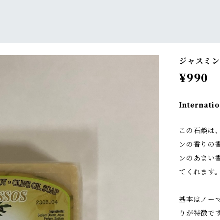
ジャスミン
¥990
Internatio
この石鹸は
ンの香りの
ンのあまい
てくれます
基本はノー
りが特徴で