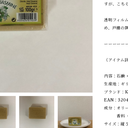
すが、こち
透明フィル
め、戸棚の
ーーーーー
《アイテム
内容：石鹸 
生産地：ギ
ブランド：K
EAN：5204
成分：オリー
香料（ジ
サイズ：縦５.