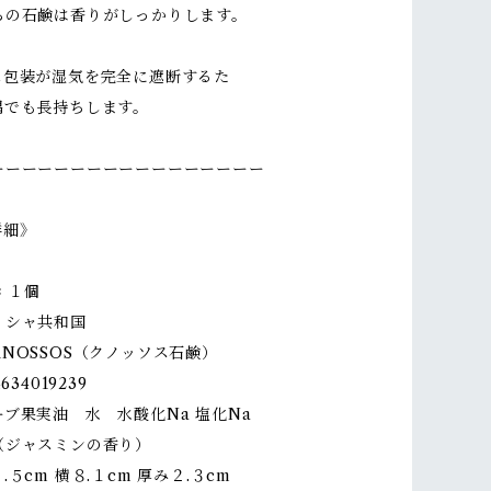
らの石鹸は香りがしっかりします。
ム包装が湿気を完全に遮断するた
隅でも長持ちします。
ーーーーーーーーーーーーーーーーー
詳細》
× １個
リシャ共和国
NOSSOS（クノッソス石鹸）
634019239
ブ果実油 水 水酸化Na 塩化Na
ャスミンの香り）
５cm 横８.１cm 厚み２.３cm