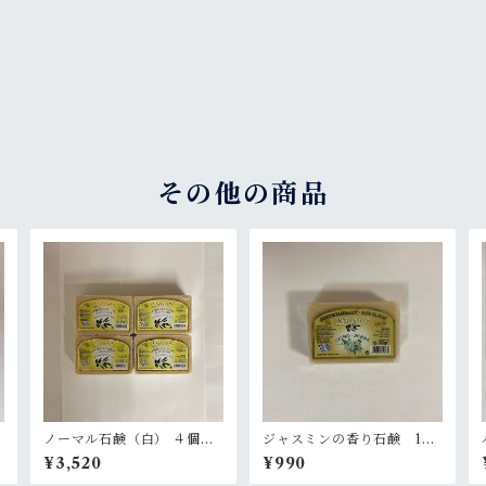
その他の商品
ノーマル石鹸（白） ４個セ
ジャスミンの香り石鹸 100
ット
g
¥3,520
¥990