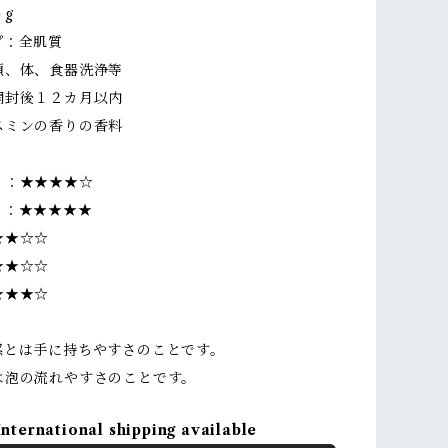
g
プ：全肌質
頭、体、食器洗浄等
開封後１２カ月以内
スミンの香りの香料
）：★★★★☆
 ：★★★★★
★★☆☆
★★☆☆
★★★☆
感とは手に持ちやすさのことです。
は泡の流れやすさのことです。
International shipping available