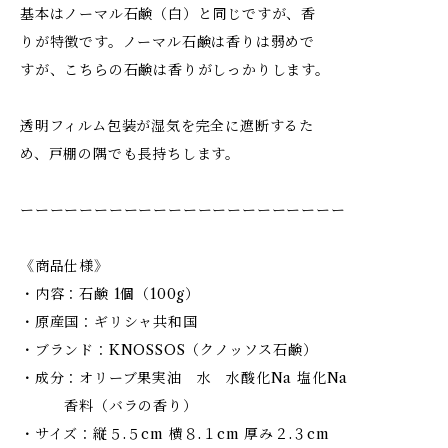
基本はノーマル石鹸（白）と同じですが、香
りが特徴です。ノーマル石鹸は香りは弱めで
すが、こちらの石鹸は香りがしっかりします。
透明フィルム包装が湿気を完全に遮断するた
め、戸棚の隅でも長持ちします。
ーーーーーーーーーーーーーーーーーーーーーー
《商品仕様》
・内容：石鹸 1個（100g）
・原産国：ギリシャ共和国
・ブランド：KNOSSOS（クノッソス石鹸）
・成分：オリーブ果実油 水 水酸化Na 塩化Na
香料（バラの香り）
・サイズ：縦５.５cm 横８.１cm 厚み２.３cm