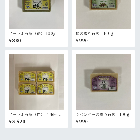
ノーマル石鹸（緑） 100g
松の香り石鹸 100g
¥880
¥990
ノーマル石鹸（白） ４個セッ
ラベンダーの香り石鹸 100g
ト
¥3,520
¥990