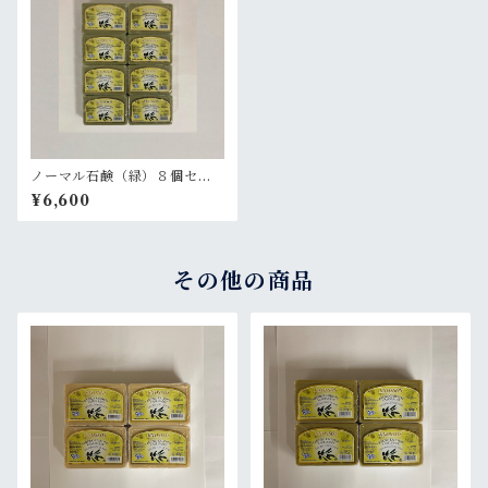
ノーマル石鹸（緑）８個セッ
ト
¥6,600
その他の商品