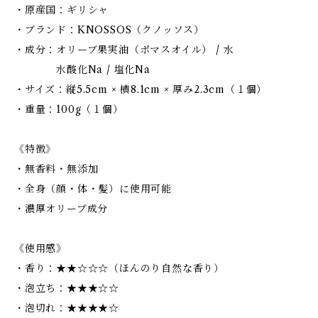
・原産国：ギリシャ
・ブランド：KNOSSOS（クノッソス）
・成分：オリーブ果実油（ポマスオイル） / 水
水酸化Na / 塩化Na
・サイズ：縦5.5cm × 横8.1cm × 厚み2.3cm（１個）
・重量：100g（１個）
《特徴》
・無香料・無添加
・全身（顔・体・髪）に使用可能
・濃厚オリーブ成分
《使用感》
・香り：★★☆☆☆（ほんのり自然な香り）
・泡立ち：★★★☆☆
・泡切れ：★★★★☆