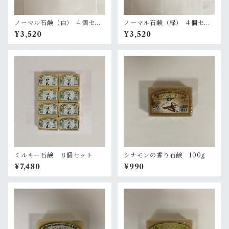
ノーマル石鹸（白） ４個セッ
ノーマル石鹸（緑） ４個セッ
ト
ト
¥3,520
¥3,520
ミルキー石鹸 ８個セット
シナモンの香り石鹸 100g
¥7,480
¥990