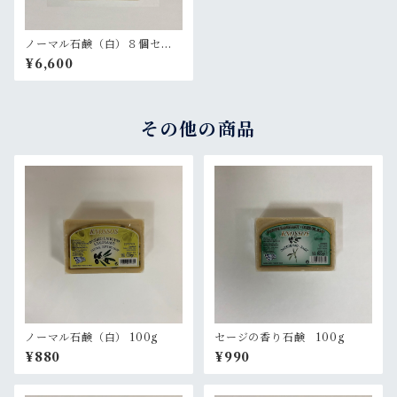
ノーマル石鹸（白）８個セッ
ト
¥6,600
その他の商品
ノーマル石鹸（白） 100g
セージの香り石鹸 100g
¥880
¥990