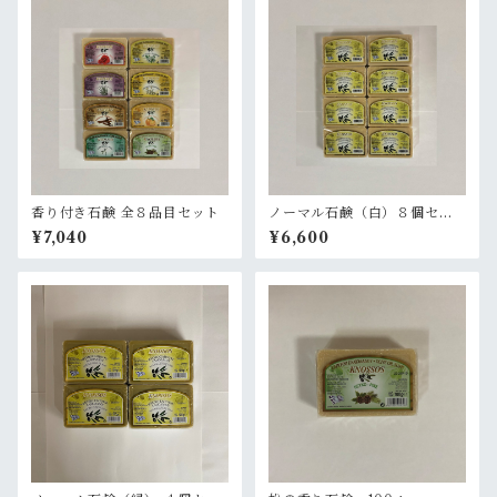
香り付き石鹸 全８品目セット
ノーマル石鹸（白）８個セッ
ト
¥7,040
¥6,600